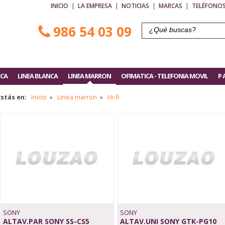
INICIO
|
LA EMPRESA
|
NOTICIAS
|
MARCAS
|
TELÉFONOS
986 54 03 09
ICA
LINEA BLANCA
LINEA MARRON
OFIMATICA - TELEFONIA MOVIL
P 
Estás en:
Inicio
»
Linea marron
»
Hi-fi
SONY
SONY
ALTAV.PAR SONY SS-CS5
ALTAV.UNI SONY GTK-PG10