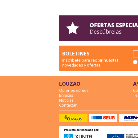
BOLETINES
Inscríbete para recibir nuestas
novedades y ofertas.
LOUZAO
A
Quiénes somos
Co
Enlaces
Te
Noticias
Contactar