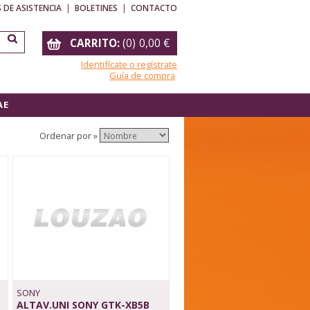
 DE ASISTENCIA
|
BOLETINES
|
CONTACTO
CARRITO:
(
0
)
0,00
€
Identifícate o regístrate
Guía de compra
A E
Ordenar por »
SONY
ALTAV.UNI SONY GTK-XB5B