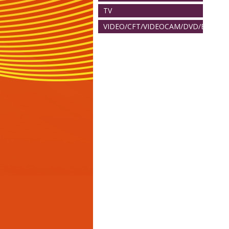
TV
VIDEO/CFT/VIDEOCAM/DVD/BLURAY