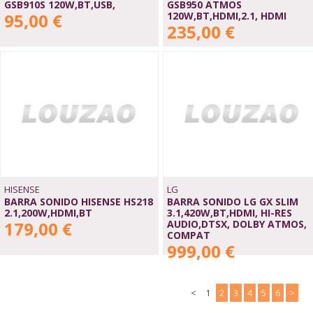
GSB910S 120W,BT,USB,
GSB950 ATMOS
95,00 €
120W,BT,HDMI,2.1, HDMI
235,00 €
HISENSE
LG
BARRA SONIDO HISENSE HS218
BARRA SONIDO LG GX SLIM
2.1,200W,HDMI,BT
3.1,420W,BT,HDMI, HI-RES
179,00 €
AUDIO,DTSX, DOLBY ATMOS,
COMPAT
999,00 €
<
1
2
3
4
5
6
>