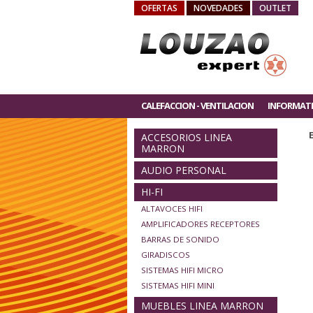
OFERTAS
NOVEDADES
OUTLET
CALEFACCION - VENTILACION
INFORMAT
ACCESORIOS LINEA
MARRON
AUDIO PERSONAL
HI-FI
ALTAVOCES HIFI
AMPLIFICADORES RECEPTORES
BARRAS DE SONIDO
GIRADISCOS
SISTEMAS HIFI MICRO
SISTEMAS HIFI MINI
MUEBLES LINEA MARRON